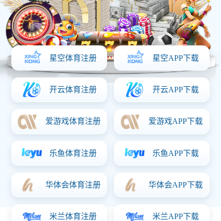
首页
/
体育快讯
/ 正文