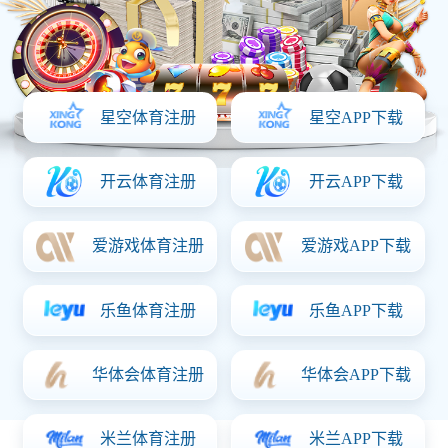
首页
/
体育快讯
/ 正文